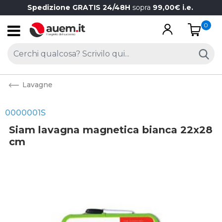
Spedizione GRATIS 24/48H
sopra
99,00€ i.e.
0
Open
Lavagne
0000001S
Siam lavagna magnetica bianca 22x28
cm