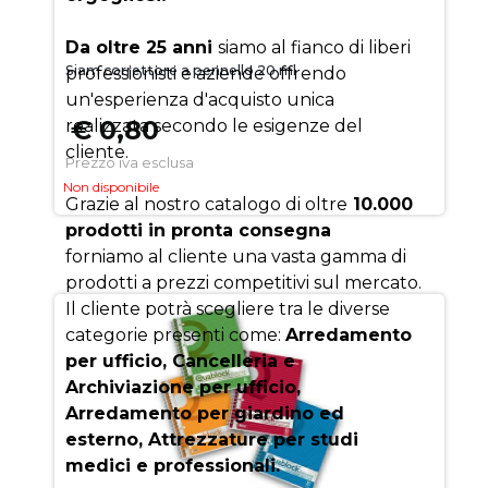
Da oltre 25 anni
siamo al fianco di liberi
Siam correttore a pennello 20 ml
professionisti e aziende offrendo
un'esperienza d'acquisto unica
€ 0,80
realizzata secondo le esigenze del
cliente.
Prezzo iva esclusa
Non disponibile
Grazie al nostro catalogo di oltre
10.000
prodotti in pronta consegna
forniamo al cliente una vasta gamma di
prodotti a prezzi competitivi sul mercato.
Il cliente potrà scegliere tra le diverse
categorie presenti come:
Arredamento
per ufficio, Cancelleria e
Archiviazione per ufficio,
Arredamento per giardino ed
esterno, Attrezzature per studi
medici e professionali.