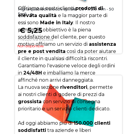
Offriamo ai nostri clienti
prodotti di
Pigna quablock blocchi spirale - 297 x 210 mm - 50
fogli - q
elevata qualità
e la maggior parte di
essi sono
Made in Italy
. Il nostro
€ 5,25
principale obbiettivo è la piena
soddisfazione del cliente, per questo
Prezzo iva esclusa
motivo offriamo un servizio di
assistenza
Non disponibile
pre e post vendita
così da poter aiutare
il cliente in qualsiasi difficoltà riscontri.
Garantiamo l'evasione veloce degli ordini
in
24/48H
e imballiamo la merce
affinché non arrivi danneggiata.
La nuova sezione
rivenditori
, permette
ai nostri clienti di godere di prezzi da
grossista
con servizio di consegna
prioritario e un servizio clienti dedicato.
Ad oggi abbiamo più di
150.000 clienti
soddisfatti
tra aziende e liberi