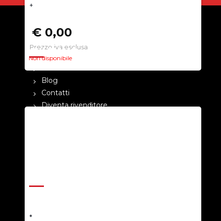
+
€ 0,00
Prezzo iva esclusa
CHI SIAMO
Non disponibile
La nostra azienda
Blog
Contatti
Diventa rivenditore
Cataloghi
Pagamenti
Termini e condizioni
Privacy Policy
ASSISTENZA
Help Center
Richiedi un preventivo
*