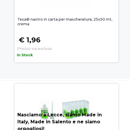
Tesa© nastro in carta per mascheratura, 25x50 mt,
crema
€ 1,96
Prezzo iva esclusa
In Stock
AUEM.IT
: IL SEGRETO DEL
SUCCESSO
Nasciamo a Lecce, siamo Made in
Italy, Made in Salento e ne siamo
orgogliosi!