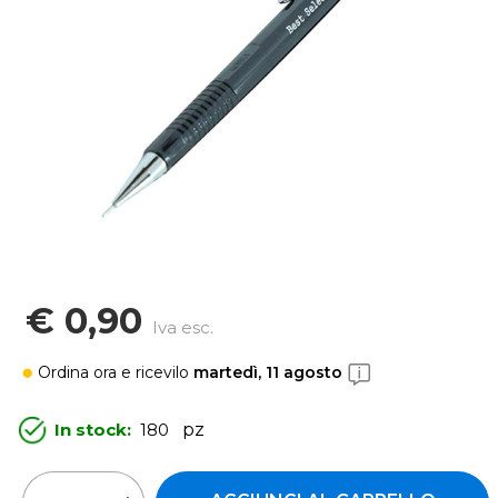
€ 0,90
Iva esc.
Ordina ora
e ricevilo
martedì, 11 agosto
In stock:
180
pz
Quantità