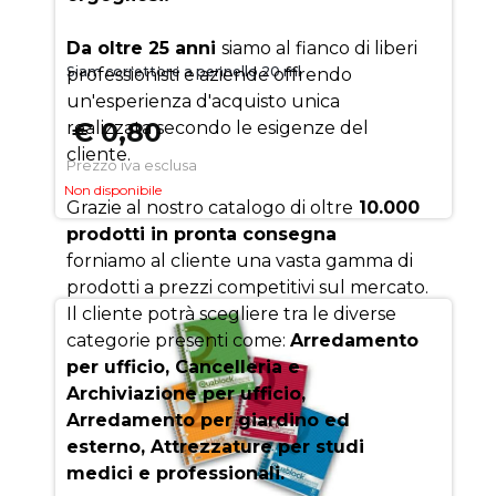
Da oltre 25 anni
siamo al fianco di liberi
Siam correttore a pennello 20 ml
professionisti e aziende offrendo
un'esperienza d'acquisto unica
€ 0,80
realizzata secondo le esigenze del
cliente.
Prezzo iva esclusa
Non disponibile
Grazie al nostro catalogo di oltre
10.000
prodotti in pronta consegna
forniamo al cliente una vasta gamma di
prodotti a prezzi competitivi sul mercato.
Il cliente potrà scegliere tra le diverse
categorie presenti come:
Arredamento
per ufficio, Cancelleria e
Archiviazione per ufficio,
Arredamento per giardino ed
esterno, Attrezzature per studi
medici e professionali.