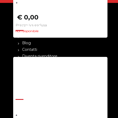
+
€ 0,00
Prezzo iva esclusa
CHI SIAMO
Non disponibile
La nostra azienda
Blog
Contatti
Diventa rivenditore
Cataloghi
Pagamenti
Termini e condizioni
Privacy Policy
ASSISTENZA
Help Center
Richiedi un preventivo
*