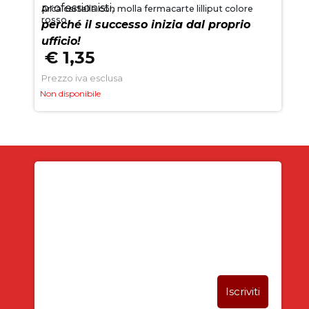
professionisti,
Arca cartella con molla fermacarte lilliput colore
rosso
perché il successo inizia dal proprio
ufficio!
€ 1,35
Prezzo iva esclusa
Non disponibile
Iscriviti alla newsletter
SUBITO PER TE
5% DI SCONTO