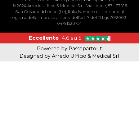
© 2024 Arredo Ufficio & Medical S.r.l. Via Lecce, 57 - 73016
San Cesario di Lecce (Le), Italia Numero di iscrizione al
registro delle imprese ai sensi dell'art. 7 del D.Lgs 70/2003 -
04791520754
Eccellente
4.6 su 5
Powered by
Passepartout
Designed by Arredo Ufficio & Medical Srl