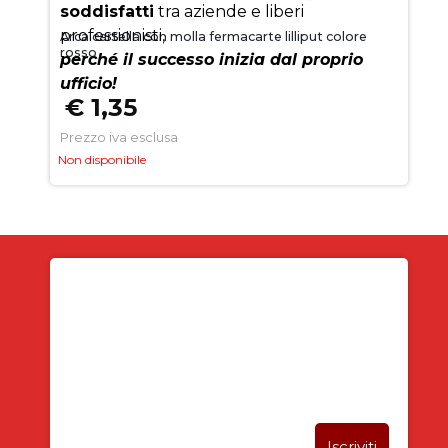
soddisfatti
tra aziende e liberi
professionisti,
Arca cartella con molla fermacarte lilliput colore
rosso
perché il successo inizia dal proprio
ufficio!
€ 1,35
Prezzo iva esclusa
Non disponibile
Iscriviti alla newsletter
SUBITO PER TE
5% DI SCONTO