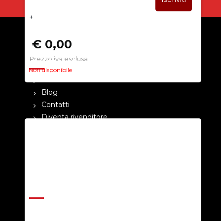
+
€ 0,00
Prezzo iva esclusa
CHI SIAMO
Non disponibile
La nostra azienda
Blog
Contatti
Diventa rivenditore
Cataloghi
Pagamenti
Termini e condizioni
Privacy Policy
ASSISTENZA
Help Center