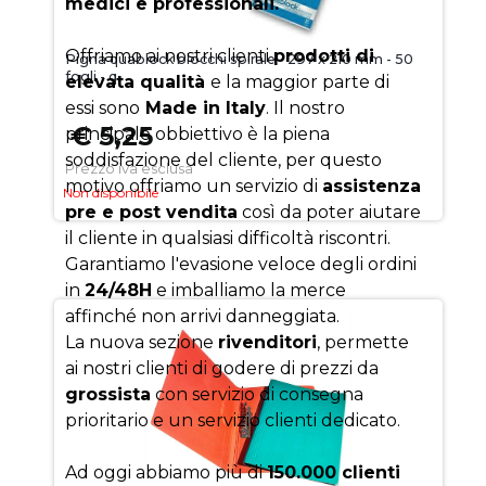
medici e professionali.
Offriamo ai nostri clienti
prodotti di
Pigna quablock blocchi spirale - 297 x 210 mm - 50
fogli - q
elevata qualità
e la maggior parte di
essi sono
Made in Italy
. Il nostro
€ 5,25
principale obbiettivo è la piena
soddisfazione del cliente, per questo
Prezzo iva esclusa
motivo offriamo un servizio di
assistenza
Non disponibile
pre e post vendita
così da poter aiutare
il cliente in qualsiasi difficoltà riscontri.
Garantiamo l'evasione veloce degli ordini
in
24/48H
e imballiamo la merce
affinché non arrivi danneggiata.
La nuova sezione
rivenditori
, permette
ai nostri clienti di godere di prezzi da
grossista
con servizio di consegna
prioritario e un servizio clienti dedicato.
Ad oggi abbiamo più di
150.000 clienti