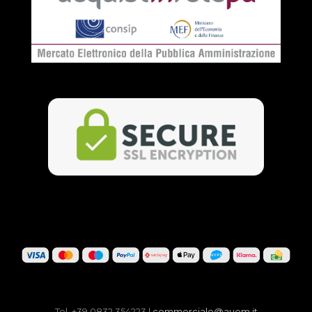
Tel. +39 0832 354223 |
commerciale@auem.it