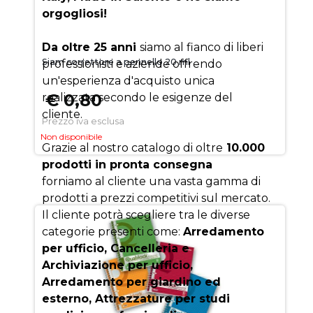
orgogliosi!
Da oltre 25 anni
siamo al fianco di liberi
Siam correttore a pennello 20 ml
professionisti e aziende offrendo
un'esperienza d'acquisto unica
€ 0,80
realizzata secondo le esigenze del
cliente.
Prezzo iva esclusa
Non disponibile
Grazie al nostro catalogo di oltre
10.000
prodotti in pronta consegna
forniamo al cliente una vasta gamma di
prodotti a prezzi competitivi sul mercato.
Il cliente potrà scegliere tra le diverse
categorie presenti come:
Arredamento
per ufficio, Cancelleria e
Archiviazione per ufficio,
Arredamento per giardino ed
esterno, Attrezzature per studi