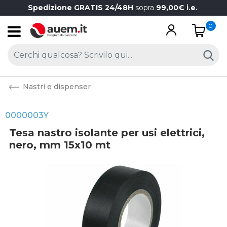
Spedizione GRATIS 24/48H
sopra
99,00€ i.e.
0
Open
Nastri e dispenser
0000003Y
Tesa nastro isolante per usi elettrici,
nero, mm 15x10 mt