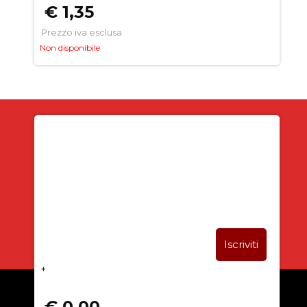
€ 1,35
Prezzo iva esclusa
Non disponibile
Iscriviti alla newsletter
SUBITO PER TE
5% DI SCONTO
+
€ 0,00