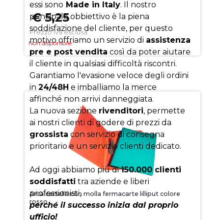
essi sono
Made in Italy
. Il nostro
€ 5,25
principale obbiettivo è la piena
soddisfazione del cliente, per questo
Prezzo iva esclusa
motivo offriamo un servizio di
assistenza
Non disponibile
pre e post vendita
così da poter aiutare
il cliente in qualsiasi difficoltà riscontri.
Garantiamo l'evasione veloce degli ordini
in
24/48H
e imballiamo la merce
affinché non arrivi danneggiata.
La nuova sezione
rivenditori
, permette
ai nostri clienti di godere di prezzi da
grossista
con servizio di consegna
prioritario e un servizio clienti dedicato.
Ad oggi abbiamo più di
150.000 clienti
soddisfatti
tra aziende e liberi
professionisti,
Arca cartella con molla fermacarte lilliput colore
rosso
perché il successo inizia dal proprio
ufficio!