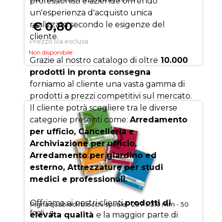
professionisti e aziende offrendo
un'esperienza d'acquisto unica
€ 0,80
realizzata secondo le esigenze del
cliente.
Prezzo iva esclusa
Non disponibile
Grazie al nostro catalogo di oltre
10.000
prodotti in pronta consegna
forniamo al cliente una vasta gamma di
prodotti a prezzi competitivi sul mercato.
Il cliente potrà scegliere tra le diverse
categorie presenti come:
Arredamento
per ufficio, Cancelleria e
Archiviazione per ufficio,
Arredamento per giardino ed
esterno, Attrezzature per studi
medici e professionali.
Offriamo ai nostri clienti
prodotti di
Pigna quablock blocchi spirale - 297 x 210 mm - 50
fogli - q
elevata qualità
e la maggior parte di