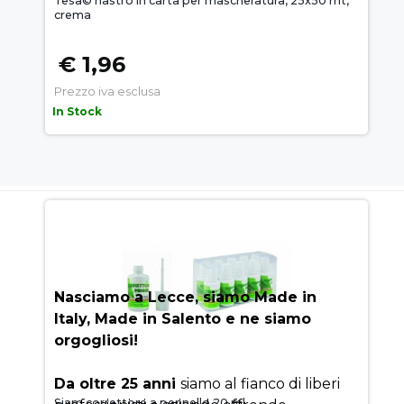
Tesa© nastro in carta per mascheratura, 25x50 mt,
crema
€ 1,96
Prezzo iva esclusa
In Stock
AUEM.IT
: IL SEGRETO DEL
SUCCESSO
Nasciamo a Lecce, siamo Made in
Italy, Made in Salento e ne siamo
orgogliosi!
Da oltre 25 anni
siamo al fianco di liberi
Siam correttore a pennello 20 ml