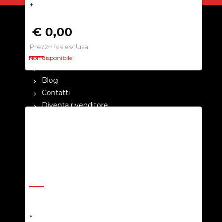
+
€ 0,00
Prezzo iva esclusa
CHI SIAMO
Non disponibile
La nostra azienda
Blog
Contatti
Diventa rivenditore
Cataloghi
Pagamenti
Termini e condizioni
Privacy Policy
ASSISTENZA
Help Center
Richiedi un preventivo
*