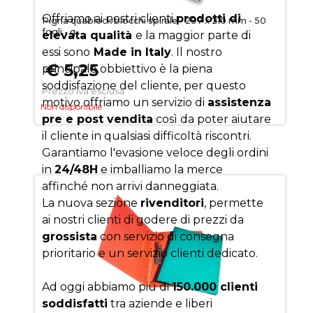
Offriamo ai nostri clienti
prodotti di
Pigna quablock blocchi spirale - 297 x 210 mm - 50
fogli - q
elevata qualità
e la maggior parte di
essi sono
Made in Italy
. Il nostro
€ 5,25
principale obbiettivo è la piena
soddisfazione del cliente, per questo
Prezzo iva esclusa
motivo offriamo un servizio di
assistenza
Non disponibile
pre e post vendita
così da poter aiutare
il cliente in qualsiasi difficoltà riscontri.
Garantiamo l'evasione veloce degli ordini
in
24/48H
e imballiamo la merce
affinché non arrivi danneggiata.
La nuova sezione
rivenditori
, permette
ai nostri clienti di godere di prezzi da
grossista
con servizio di consegna
prioritario e un servizio clienti dedicato.
Ad oggi abbiamo più di
150.000 clienti
soddisfatti
tra aziende e liberi