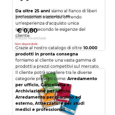
Da oltre 25 anni
siamo al fianco di liberi
Siam correttore a pennello 20 ml
professionisti e aziende offrendo
un'esperienza d'acquisto unica
€ 0,80
realizzata secondo le esigenze del
cliente.
Prezzo iva esclusa
Non disponibile
Grazie al nostro catalogo di oltre
10.000
prodotti in pronta consegna
forniamo al cliente una vasta gamma di
prodotti a prezzi competitivi sul mercato.
Il cliente potrà scegliere tra le diverse
categorie presenti come:
Arredamento
per ufficio, Cancelleria e
Archiviazione per ufficio,
Arredamento per giardino ed
esterno, Attrezzature per studi
medici e professionali.