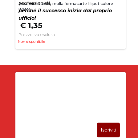
professionisti,
Arca cartella con molla fermacarte lilliput colore
rosso
perché il successo inizia dal proprio
ufficio!
€ 1,35
Prezzo iva esclusa
Non disponibile
Iscriviti alla newsletter
SUBITO PER TE
5% DI SCONTO