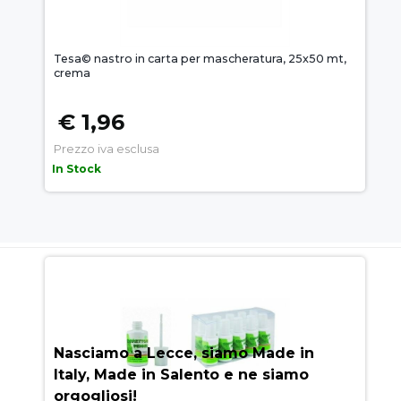
Tesa© nastro in carta per mascheratura, 25x50 mt,
crema
€ 1,96
Prezzo iva esclusa
In Stock
AUEM.IT
: IL SEGRETO DEL
SUCCESSO
Nasciamo a Lecce, siamo Made in
Italy, Made in Salento e ne siamo
orgogliosi!