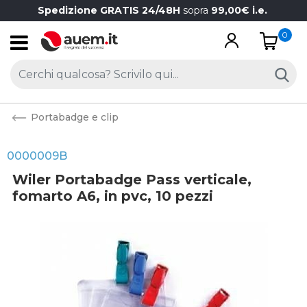
Spedizione GRATIS 24/48H
sopra
99,00€ i.e.
0
Open
Portabadge e clip
0000009B
Wiler Portabadge Pass verticale,
fomarto A6, in pvc, 10 pezzi