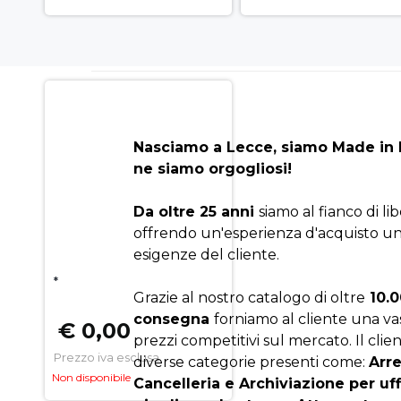
Nasciamo a Lecce, siamo Made in I
ne siamo orgogliosi!
Da oltre 25 anni
siamo al fianco di li
offrendo un'esperienza d'acquisto un
esigenze del cliente.
*
Grazie al nostro catalogo di oltre
10.0
consegna
forniamo al cliente una v
€ 0,00
prezzi competitivi sul mercato. Il clien
Prezzo iva esclusa
diverse categorie presenti come:
Arr
Non disponibile
Cancelleria e Archiviazione per uf