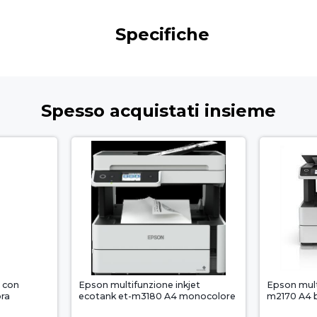
Specifiche
Spesso acquistati insieme
l con
Epson multifunzione inkjet
Epson mult
bra
ecotank et-m3180 A4 monocolore
m2170 A4 b