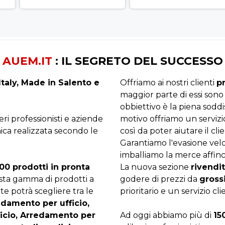
AUEM.IT
: IL SEGRETO DEL SUCCESSO
taly, Made in Salento e
Offriamo ai nostri clienti
p
maggior parte di essi sono
obbiettivo è la piena sodd
beri professionisti e aziende
motivo offriamo un servizi
ica realizzata secondo le
così da poter aiutare il clie
Garantiamo l'evasione velo
imballiamo la merce affinc
00 prodotti in pronta
La nuova sezione
rivendit
asta gamma di prodotti a
godere di prezzi da
gross
te potrà scegliere tra le
prioritario e un servizio cli
edamento per ufficio,
ficio, Arredamento per
Ad oggi abbiamo più di
15