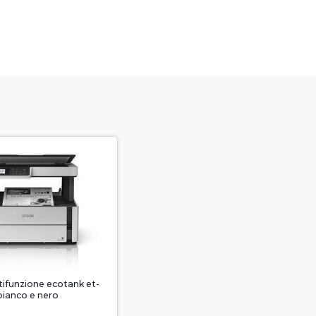
ifunzione ecotank et-
ianco e nero