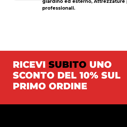
giardino ed esterno, Attrezzature 
professionali.
RICEVI
SUBITO
UNO
SCONTO DEL 10% SUL
PRIMO ORDINE