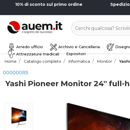
10% di sconto sul primo ordine
Spedizi
Arredo ufficio
Archivio e Cancelleria
Disegno
Espositori
Attrezzature medicali
Home
Catalogo completo
Informatica
Monitor
Yashi
000000R5
Yashi Pioneer Monitor 24'' ful