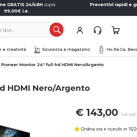
one GRATIS 24/48H
sopra
Preventivi rapidi e g
99,00€ i.e.
Open
 e creatività
Sicurezza e magazzino
Ho.Re.Ca. Beva
 Pioneer Monitor 24'' full-hd HDMI Nero/Argento
l-hd HDMI Nero/Argento
€ 143,00
Iva esc
Ordina ora e ricevilo in 15/2