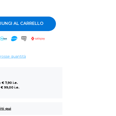
ntità
IUNGI AL CARRELLO
grosse quantità
so
€ 7,90 i.e.
a
€ 99,00 i.e.
i
iti qui