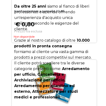
Da oltre 25 anni
siamo al fianco di liberi
Siam correttore a pennello 20 ml
professionisti e aziende offrendo
un'esperienza d'acquisto unica
€ 0,80
realizzata secondo le esigenze del
cliente.
Prezzo iva esclusa
Non disponibile
Grazie al nostro catalogo di oltre
10.000
prodotti in pronta consegna
forniamo al cliente una vasta gamma di
prodotti a prezzi competitivi sul mercato.
Il cliente potrà scegliere tra le diverse
categorie presenti come:
Arredamento
per ufficio, Cancelleria e
Archiviazione per ufficio,
Arredamento per giardino ed
esterno, Attrezzature per studi
medici e professionali.