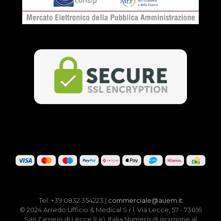
Tel. +39 0832 354223 |
commerciale@auem.it
© 2024 Arredo Ufficio & Medical S.r.l. Via Lecce, 57 - 73016
San Cesario di Lecce (Le), Italia Numero di iscrizione al