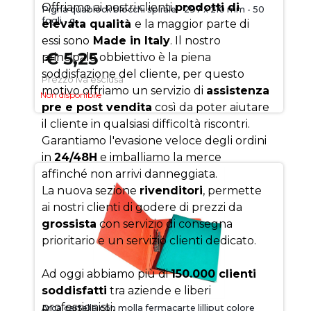
Offriamo ai nostri clienti
prodotti di
Pigna quablock blocchi spirale - 297 x 210 mm - 50
fogli - q
elevata qualità
e la maggior parte di
essi sono
Made in Italy
. Il nostro
€ 5,25
principale obbiettivo è la piena
soddisfazione del cliente, per questo
Prezzo iva esclusa
motivo offriamo un servizio di
assistenza
Non disponibile
pre e post vendita
così da poter aiutare
il cliente in qualsiasi difficoltà riscontri.
Garantiamo l'evasione veloce degli ordini
in
24/48H
e imballiamo la merce
affinché non arrivi danneggiata.
La nuova sezione
rivenditori
, permette
ai nostri clienti di godere di prezzi da
grossista
con servizio di consegna
prioritario e un servizio clienti dedicato.
Ad oggi abbiamo più di
150.000 clienti
soddisfatti
tra aziende e liberi
professionisti,
Arca cartella con molla fermacarte lilliput colore