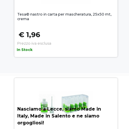
Tesa© nastro in carta per mascheratura, 25x50 mt,
crema
€ 1,96
Prezzo iva esclusa
In Stock
AUEM.IT
: IL SEGRETO DEL
SUCCESSO
Nasciamo a Lecce, siamo Made in
Italy, Made in Salento e ne siamo
orgogliosi!