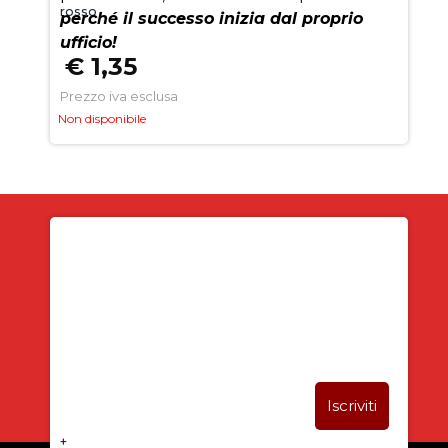
rosso
perché il successo inizia dal proprio
ufficio!
€ 1,35
Prezzo iva esclusa
Non disponibile
Iscriviti alla newsletter
SUBITO PER TE
5% DI SCONTO
+