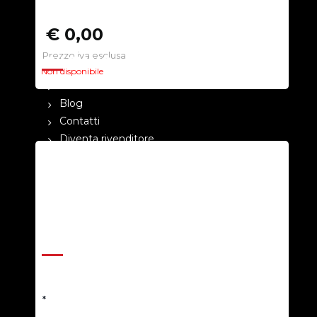
€ 0,00
Prezzo iva esclusa
CHI SIAMO
Non disponibile
La nostra azienda
Blog
Contatti
Diventa rivenditore
Cataloghi
Pagamenti
Termini e condizioni
Privacy Policy
ASSISTENZA
Help Center
Richiedi un preventivo
*
Resi e rimborsi