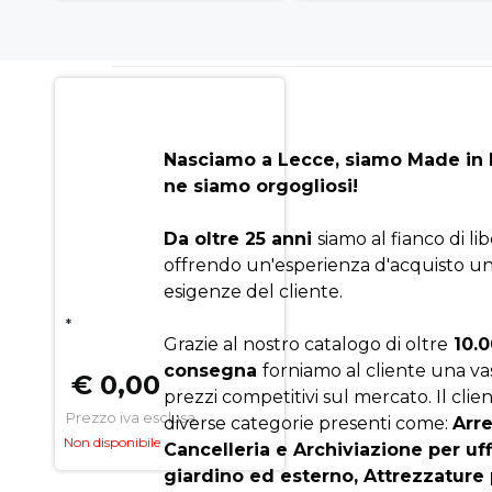
Nasciamo a Lecce, siamo Made in I
ne siamo orgogliosi!
Da oltre 25 anni
siamo al fianco di li
offrendo un'esperienza d'acquisto un
esigenze del cliente.
*
Grazie al nostro catalogo di oltre
10.0
consegna
forniamo al cliente una v
€ 0,00
prezzi competitivi sul mercato. Il clien
Prezzo iva esclusa
diverse categorie presenti come:
Arr
Non disponibile
Cancelleria e Archiviazione per uf
giardino ed esterno, Attrezzature 