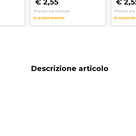
€ 2,55
€ 2,5
Prezzo iva esclusa
Prezzo iva
In esaurimento
In esauri
Descrizione articolo