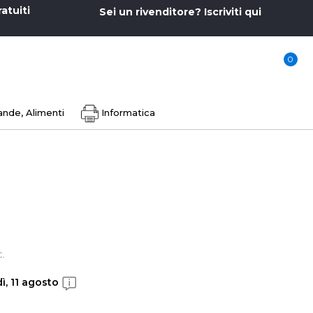
ratuiti
Sei un rivenditore? Iscriviti qui
0
nde, Alimenti
Informatica
c.
ì, 11 agosto