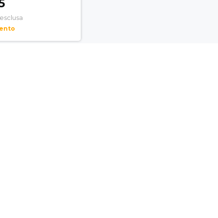
5
 esclusa
mento