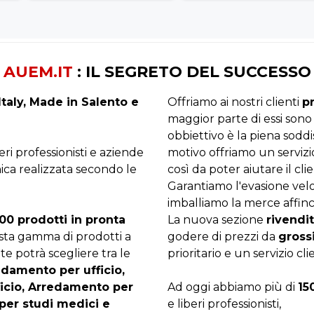
AUEM.IT
: IL SEGRETO DEL SUCCESSO
taly, Made in Salento e
Offriamo ai nostri clienti
p
maggior parte di essi sono
obbiettivo è la piena sodd
beri professionisti e aziende
motivo offriamo un servizi
ica realizzata secondo le
così da poter aiutare il clie
Garantiamo l'evasione velo
imballiamo la merce affinc
00 prodotti in pronta
La nuova sezione
rivendit
asta gamma di prodotti a
godere di prezzi da
gross
te potrà scegliere tra le
prioritario e un servizio cli
edamento per ufficio,
ficio, Arredamento per
Ad oggi abbiamo più di
15
per studi medici e
e liberi professionisti,