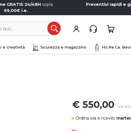
one GRATIS 24/48H
sopra
Preventivi rapidi e g
99,00€ i.e.
Open
 e creatività
Sicurezza e magazzino
Ho.Re.Ca. Beva
€ 550,00
Iva es
Ordina ora
e ricevilo
marted