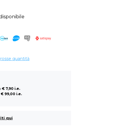
sponibile
grosse quantità
so
€ 7,90 i.e.
a
€ 99,00 i.e.
i
iti qui