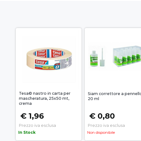
Tesa© nastro in carta per
Siam correttore a pennell
mascheratura, 25x50 mt,
20 ml
crema
€ 1,96
€ 0,80
Prezzo iva esclusa
Prezzo iva esclusa
In Stock
Non disponibile