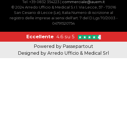
Tel. +39 0832 354223 |
commerciale@auem.it
© 2024 Arredo Ufficio & Medical S.r.l. Via Lecce, 57 - 73016
San Cesario di Lecce (Le), Italia Numero di iscrizione al
registro delle imprese ai sensi dell'art. 7 del D.Lgs 70/2003 -
04791520754
Eccellente
4.6 su 5
Powered by
Passepartout
Designed by Arredo Ufficio & Medical Srl