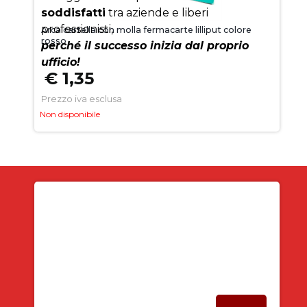
soddisfatti
tra aziende e liberi
professionisti,
Arca cartella con molla fermacarte lilliput colore
rosso
perché il successo inizia dal proprio
ufficio!
€ 1,35
Prezzo iva esclusa
Non disponibile
Iscriviti alla newsletter
SUBITO PER TE
5% DI SCONTO