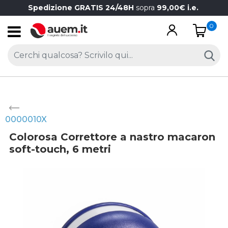
Spedizione GRATIS 24/48H
sopra
99,00€ i.e.
0
Open
0000010X
Colorosa Correttore a nastro macaron
soft-touch, 6 metri