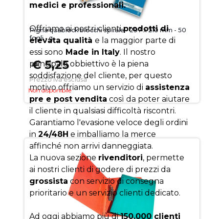
medici e professionali.
Offriamo ai nostri clienti
prodotti di
Pigna quablock blocchi spirale - 297 x 210 mm - 50
fogli - q
elevata qualità
e la maggior parte di
essi sono
Made in Italy
. Il nostro
€ 5,25
principale obbiettivo è la piena
soddisfazione del cliente, per questo
Prezzo iva esclusa
motivo offriamo un servizio di
assistenza
Non disponibile
pre e post vendita
così da poter aiutare
il cliente in qualsiasi difficoltà riscontri.
Garantiamo l'evasione veloce degli ordini
in
24/48H
e imballiamo la merce
affinché non arrivi danneggiata.
La nuova sezione
rivenditori
, permette
ai nostri clienti di godere di prezzi da
grossista
con servizio di consegna
prioritario e un servizio clienti dedicato.
Ad oggi abbiamo più di
150.000 clienti