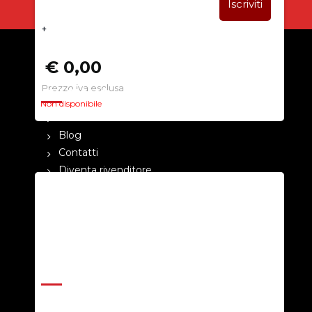
+
€ 0,00
Prezzo iva esclusa
CHI SIAMO
Non disponibile
La nostra azienda
Blog
Contatti
Diventa rivenditore
Cataloghi
Pagamenti
Termini e condizioni
Privacy Policy
ASSISTENZA
Help Center