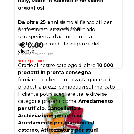
Italy, Made in Salento e ne siamo
orgogliosi!
Da oltre 25 anni
siamo al fianco di liberi
Siam correttore a pennello 20 ml
professionisti e aziende offrendo
un'esperienza d'acquisto unica
€ 0,80
realizzata secondo le esigenze del
cliente.
Prezzo iva esclusa
Non disponibile
Grazie al nostro catalogo di oltre
10.000
prodotti in pronta consegna
forniamo al cliente una vasta gamma di
prodotti a prezzi competitivi sul mercato.
Il cliente potrà scegliere tra le diverse
categorie presenti come:
Arredamento
per ufficio, Cancelleria e
Archiviazione per ufficio,
Arredamento per giardino ed
esterno, Attrezzature per studi