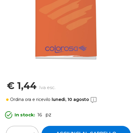
€ 1,44
Iva esc.
Ordina ora
e ricevilo
lunedì, 10 agosto
In stock:
16
pz
Quantità