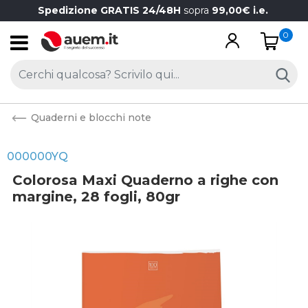
Spedizione GRATIS 24/48H
sopra
99,00€ i.e.
0
Open
Quaderni e blocchi note
000000YQ
Colorosa Maxi Quaderno a righe con
margine, 28 fogli, 80gr