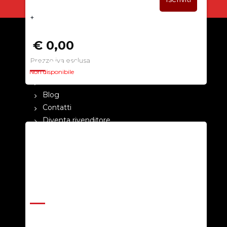
+
€ 0,00
Prezzo iva esclusa
CHI SIAMO
Non disponibile
La nostra azienda
Blog
Contatti
Diventa rivenditore
Cataloghi
Pagamenti
Termini e condizioni
Privacy Policy
ASSISTENZA
Help Center