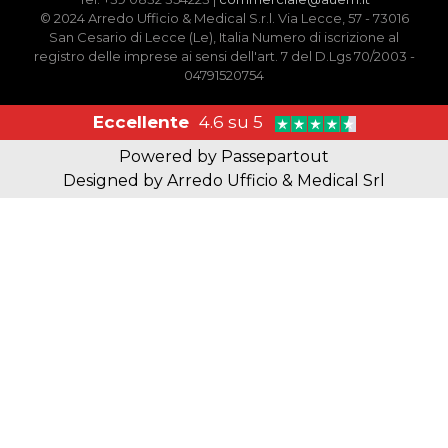
© 2024 Arredo Ufficio & Medical S.r.l. Via Lecce, 57 - 73016
San Cesario di Lecce (Le), Italia Numero di iscrizione al
registro delle imprese ai sensi dell'art. 7 del D.Lgs 70/2003 -
04791520754
Eccellente
4.6 su 5
Powered by
Passepartout
Designed by Arredo Ufficio & Medical Srl