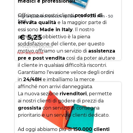
medici e professionali.
Offriamo ai nostri clienti
prodotti di
Pigna quablock blocchi spirale - 297 x 210 mm - 50
fogli - q
elevata qualità
e la maggior parte di
essi sono
Made in Italy
. Il nostro
€ 5,25
principale obbiettivo è la piena
soddisfazione del cliente, per questo
Prezzo iva esclusa
motivo offriamo un servizio di
assistenza
Non disponibile
pre e post vendita
così da poter aiutare
il cliente in qualsiasi difficoltà riscontri.
Garantiamo l'evasione veloce degli ordini
in
24/48H
e imballiamo la merce
affinché non arrivi danneggiata.
La nuova sezione
rivenditori
, permette
ai nostri clienti di godere di prezzi da
grossista
con servizio di consegna
prioritario e un servizio clienti dedicato.
Ad oggi abbiamo più di
150.000 clienti