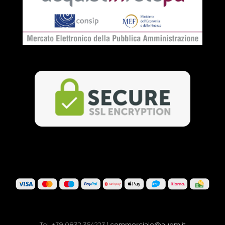
Tel. +39 0832 354223 |
commerciale@auem.it