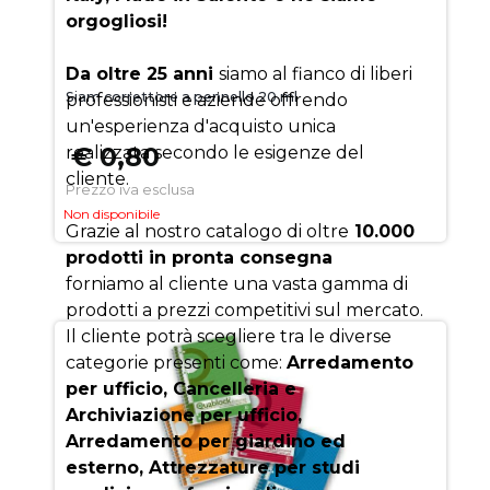
orgogliosi!
Da oltre 25 anni
siamo al fianco di liberi
Siam correttore a pennello 20 ml
professionisti e aziende offrendo
un'esperienza d'acquisto unica
€ 0,80
realizzata secondo le esigenze del
cliente.
Prezzo iva esclusa
Non disponibile
Grazie al nostro catalogo di oltre
10.000
prodotti in pronta consegna
forniamo al cliente una vasta gamma di
prodotti a prezzi competitivi sul mercato.
Il cliente potrà scegliere tra le diverse
categorie presenti come:
Arredamento
per ufficio, Cancelleria e
Archiviazione per ufficio,
Arredamento per giardino ed
esterno, Attrezzature per studi