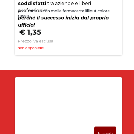
soddisfatti
tra aziende e liberi
professionisti,
Arca cartella con molla fermacarte lilliput colore
rosso
perché il successo inizia dal proprio
ufficio!
€ 1,35
Prezzo iva esclusa
Non disponibile
Iscriviti alla newsletter
SUBITO PER TE
5% DI SCONTO