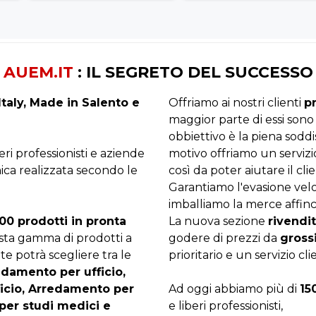
AUEM.IT
: IL SEGRETO DEL SUCCESSO
taly, Made in Salento e
Offriamo ai nostri clienti
p
maggior parte di essi sono
obbiettivo è la piena sodd
beri professionisti e aziende
motivo offriamo un servizi
ica realizzata secondo le
così da poter aiutare il clie
Garantiamo l'evasione velo
imballiamo la merce affinc
00 prodotti in pronta
La nuova sezione
rivendit
asta gamma di prodotti a
godere di prezzi da
gross
te potrà scegliere tra le
prioritario e un servizio cli
edamento per ufficio,
ficio, Arredamento per
Ad oggi abbiamo più di
15
per studi medici e
e liberi professionisti,