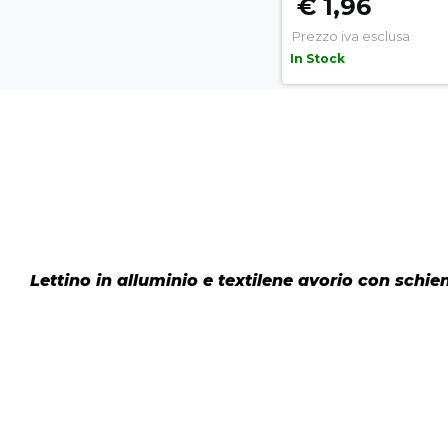
€ 1,96
Prezzo iva esclusa
In Stock
Lettino in alluminio e textilene avorio con schien