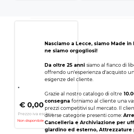
Nasciamo a Lecce, siamo Made in I
ne siamo orgogliosi!
Da oltre 25 anni
siamo al fianco di li
offrendo un'esperienza d'acquisto un
esigenze del cliente.
*
Grazie al nostro catalogo di oltre
10.0
consegna
forniamo al cliente una v
€ 0,00
prezzi competitivi sul mercato. Il clien
Prezzo iva esclusa
diverse categorie presenti come:
Arr
Non disponibile
Cancelleria e Archiviazione per uf
giardino ed esterno, Attrezzature 