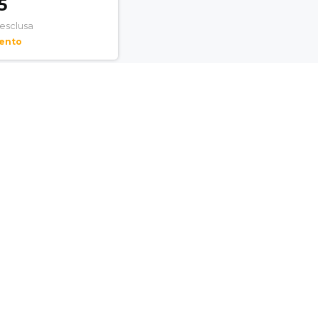
5
 esclusa
mento