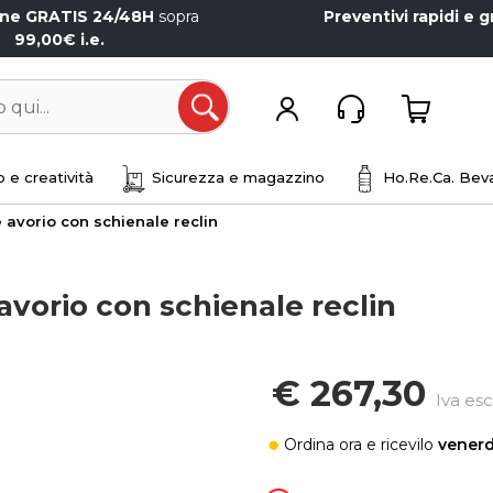
one GRATIS 24/48H
sopra
Preventivi rapidi e g
99,00€ i.e.
Open
 e creatività
Sicurezza e magazzino
Ho.Re.Ca. Beva
e avorio con schienale reclin
 avorio con schienale reclin
€ 267,30
Iva esc
Ordina ora
e ricevilo
venerd