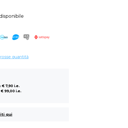
sponibile
grosse quantità
so
€ 7,90 i.e.
a
€ 99,00 i.e.
i
iti qui