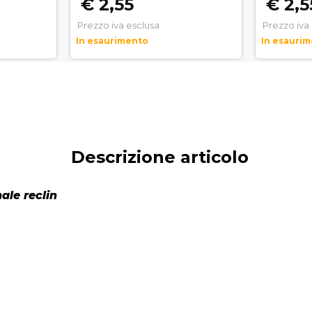
€ 2,55
€ 2,5
Prezzo iva esclusa
Prezzo iva
In esaurimento
In esauri
Descrizione articolo
ale reclin