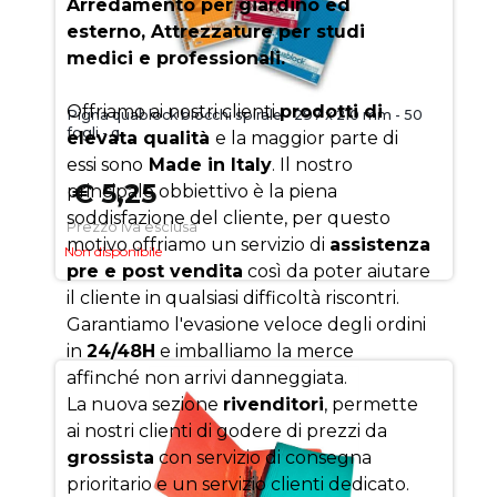
Arredamento per giardino ed
esterno, Attrezzature per studi
medici e professionali.
Offriamo ai nostri clienti
prodotti di
Pigna quablock blocchi spirale - 297 x 210 mm - 50
fogli - q
elevata qualità
e la maggior parte di
essi sono
Made in Italy
. Il nostro
€ 5,25
principale obbiettivo è la piena
soddisfazione del cliente, per questo
Prezzo iva esclusa
motivo offriamo un servizio di
assistenza
Non disponibile
pre e post vendita
così da poter aiutare
il cliente in qualsiasi difficoltà riscontri.
Garantiamo l'evasione veloce degli ordini
in
24/48H
e imballiamo la merce
affinché non arrivi danneggiata.
La nuova sezione
rivenditori
, permette
ai nostri clienti di godere di prezzi da
grossista
con servizio di consegna
prioritario e un servizio clienti dedicato.