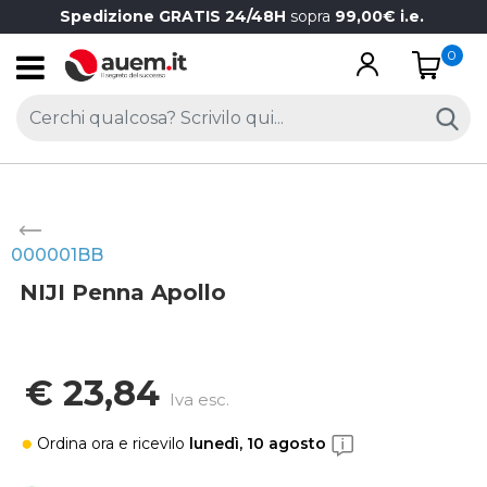
Spedizione GRATIS 24/48H
sopra
99,00€ i.e.
0
Open
000001BB
NIJI Penna Apollo
€ 23,84
Iva esc.
Ordina ora
e ricevilo
lunedì, 10 agosto