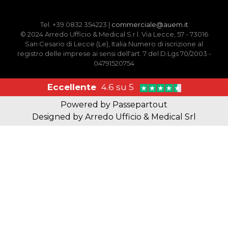
Tel. +39 0832 354223 |
commerciale@auem.it
© 2024 Arredo Ufficio & Medical S.r.l. Via Lecce, 57 - 73016
San Cesario di Lecce (Le), Italia Numero di iscrizione al
registro delle imprese ai sensi dell'art. 7 del D.Lgs 70/2003 -
04791520754
Eccellente
4.6 su 5
Powered by
Passepartout
Designed by Arredo Ufficio & Medical Srl