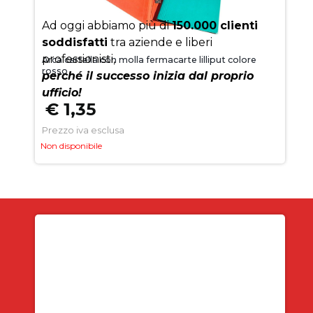
Ad oggi abbiamo più di
150.000 clienti
soddisfatti
tra aziende e liberi
professionisti,
Arca cartella con molla fermacarte lilliput colore
rosso
perché il successo inizia dal proprio
ufficio!
€ 1,35
Prezzo iva esclusa
Non disponibile
Iscriviti alla newsletter
SUBITO PER TE
5% DI SCONTO