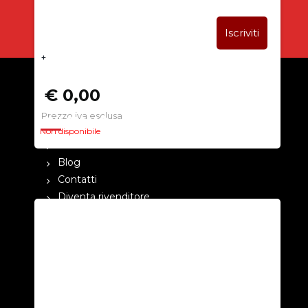
+
€ 0,00
Prezzo iva esclusa
CHI SIAMO
Non disponibile
La nostra azienda
Blog
Contatti
Diventa rivenditore
Cataloghi
Pagamenti
Termini e condizioni
Privacy Policy
ASSISTENZA