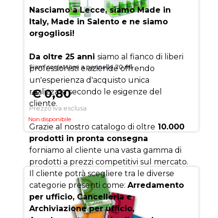
Nasciamo a Lecce, siamo Made in
Italy, Made in Salento e ne siamo
orgogliosi!
Da oltre 25 anni
siamo al fianco di liberi
Siam correttore a pennello 20 ml
professionisti e aziende offrendo
un'esperienza d'acquisto unica
€ 0,80
realizzata secondo le esigenze del
cliente.
Prezzo iva esclusa
Non disponibile
Grazie al nostro catalogo di oltre
10.000
prodotti in pronta consegna
forniamo al cliente una vasta gamma di
prodotti a prezzi competitivi sul mercato.
Il cliente potrà scegliere tra le diverse
categorie presenti come:
Arredamento
per ufficio, Cancelleria e
Archiviazione per ufficio,