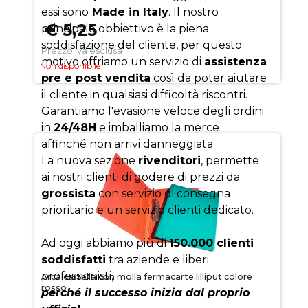
essi sono
Made in Italy
. Il nostro
€ 5,25
principale obbiettivo è la piena
soddisfazione del cliente, per questo
Prezzo iva esclusa
motivo offriamo un servizio di
assistenza
Non disponibile
pre e post vendita
così da poter aiutare
il cliente in qualsiasi difficoltà riscontri.
Garantiamo l'evasione veloce degli ordini
in
24/48H
e imballiamo la merce
affinché non arrivi danneggiata.
La nuova sezione
rivenditori
, permette
ai nostri clienti di godere di prezzi da
grossista
con servizio di consegna
prioritario e un servizio clienti dedicato.
Ad oggi abbiamo più di
150.000 clienti
soddisfatti
tra aziende e liberi
professionisti,
Arca cartella con molla fermacarte lilliput colore
rosso
perché il successo inizia dal proprio