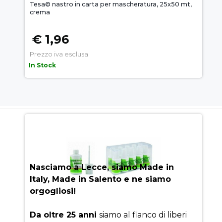
Tesa© nastro in carta per mascheratura, 25x50 mt,
crema
€ 1,96
Prezzo iva esclusa
In Stock
AUEM.IT
: IL SEGRETO DEL
SUCCESSO
Nasciamo a Lecce, siamo Made in
Italy, Made in Salento e ne siamo
orgogliosi!
Da oltre 25 anni
siamo al fianco di liberi