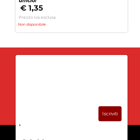
ufficio!
€ 1,35
Prezzo iva esclusa
Non disponibile
Iscriviti alla newsletter
SUBITO PER TE
5% DI SCONTO
+