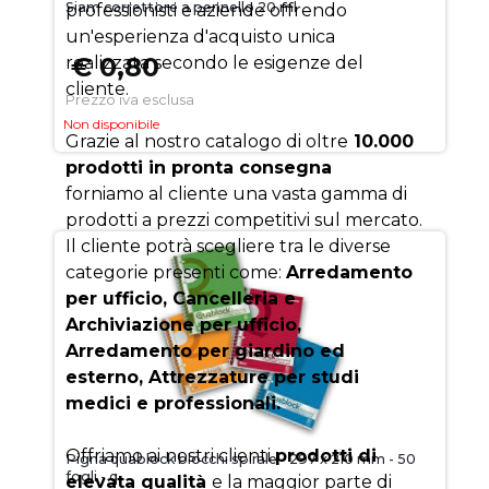
Siam correttore a pennello 20 ml
professionisti e aziende offrendo
un'esperienza d'acquisto unica
€ 0,80
realizzata secondo le esigenze del
cliente.
Prezzo iva esclusa
Non disponibile
Grazie al nostro catalogo di oltre
10.000
prodotti in pronta consegna
forniamo al cliente una vasta gamma di
prodotti a prezzi competitivi sul mercato.
Il cliente potrà scegliere tra le diverse
categorie presenti come:
Arredamento
per ufficio, Cancelleria e
Archiviazione per ufficio,
Arredamento per giardino ed
esterno, Attrezzature per studi
medici e professionali.
Offriamo ai nostri clienti
prodotti di
Pigna quablock blocchi spirale - 297 x 210 mm - 50
fogli - q
elevata qualità
e la maggior parte di