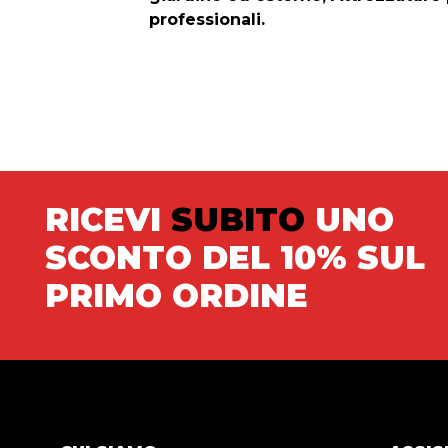
professionali.
RICEVI
SUBITO
UNO
SCONTO DEL 10% SUL
PRIMO ORDINE