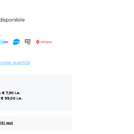
sponibile
grosse quantità
so
€ 7,90 i.e.
a
€ 99,00 i.e.
i
iti qui