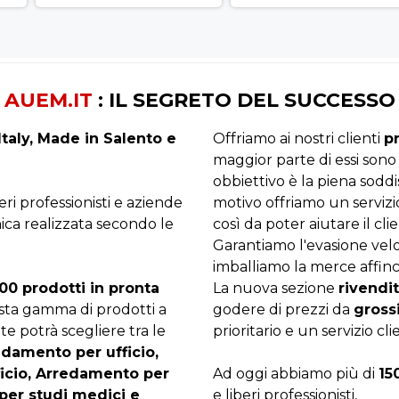
AUEM.IT
: IL SEGRETO DEL SUCCESSO
taly, Made in Salento e
Offriamo ai nostri clienti
p
maggior parte di essi sono
obbiettivo è la piena sodd
beri professionisti e aziende
motivo offriamo un servizi
ica realizzata secondo le
così da poter aiutare il clie
Garantiamo l'evasione velo
imballiamo la merce affinc
00 prodotti in pronta
La nuova sezione
rivendit
asta gamma di prodotti a
godere di prezzi da
gross
te potrà scegliere tra le
prioritario e un servizio cli
edamento per ufficio,
ficio, Arredamento per
Ad oggi abbiamo più di
15
per studi medici e
e liberi professionisti,