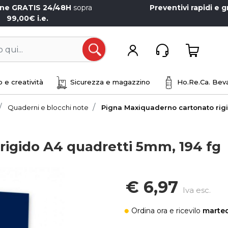
one GRATIS 24/48H
sopra
Preventivi rapidi e g
99,00€ i.e.
Open
 e creatività
Sicurezza e magazzino
Ho.Re.Ca. Beva
Quaderni e blocchi note
Pigna Maxiquaderno cartonato rigi
rigido A4 quadretti 5mm, 194 fg
€ 6,97
Iva esc.
Ordina ora
e ricevilo
marted