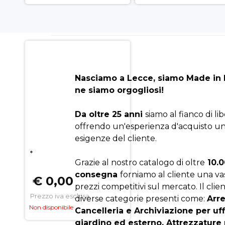
Nasciamo a Lecce, siamo Made in I
ne siamo orgogliosi!
Da oltre 25 anni
siamo al fianco di li
offrendo un'esperienza d'acquisto un
esigenze del cliente.
*
Grazie al nostro catalogo di oltre
10.0
consegna
forniamo al cliente una v
€ 0,00
prezzi competitivi sul mercato. Il clien
Prezzo iva esclusa
diverse categorie presenti come:
Arr
Non disponibile
Cancelleria e Archiviazione per uf
giardino ed esterno, Attrezzature 