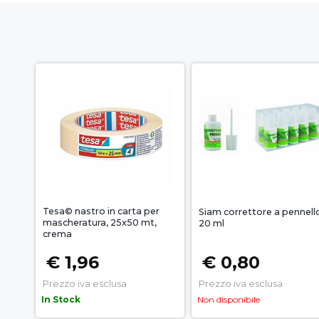
Tesa© nastro in carta per
Siam correttore a pennell
mascheratura, 25x50 mt,
20 ml
crema
€ 1,96
€ 0,80
Prezzo iva esclusa
Prezzo iva esclusa
In Stock
Non disponibile