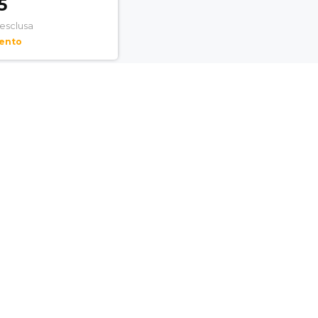
5
 esclusa
mento