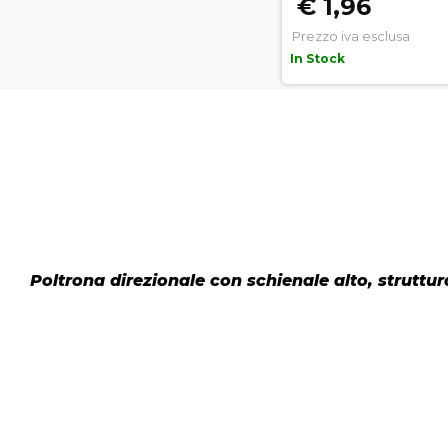
€ 1,96
Prezzo iva esclusa
In Stock
Poltrona direzionale con schienale alto, struttu