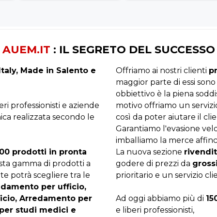
AUEM.IT
: IL SEGRETO DEL SUCCESSO
taly, Made in Salento e
Offriamo ai nostri clienti
p
maggior parte di essi sono
obbiettivo è la piena sodd
beri professionisti e aziende
motivo offriamo un servizi
ica realizzata secondo le
così da poter aiutare il clie
Garantiamo l'evasione velo
imballiamo la merce affinc
00 prodotti in pronta
La nuova sezione
rivendit
asta gamma di prodotti a
godere di prezzi da
gross
te potrà scegliere tra le
prioritario e un servizio cli
edamento per ufficio,
ficio, Arredamento per
Ad oggi abbiamo più di
15
per studi medici e
e liberi professionisti,