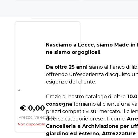
Nasciamo a Lecce, siamo Made in I
ne siamo orgogliosi!
Da oltre 25 anni
siamo al fianco di li
offrendo un'esperienza d'acquisto un
esigenze del cliente.
*
Grazie al nostro catalogo di oltre
10.0
consegna
forniamo al cliente una v
€ 0,00
prezzi competitivi sul mercato. Il clien
Prezzo iva esclusa
diverse categorie presenti come:
Arr
Non disponibile
Cancelleria e Archiviazione per uf
giardino ed esterno, Attrezzature 