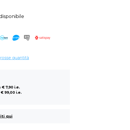
sponibile
grosse quantità
so
€ 7,90 i.e.
a
€ 99,00 i.e.
i
iti qui