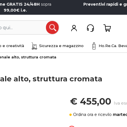
one GRATIS 24/48H
sopra
Preventivi rapidi e g
99,00€ i.e.
Open
 e creatività
Sicurezza e magazzino
Ho.Re.Ca. Beva
enale alto, struttura cromata
ale alto, struttura cromata
€ 455,00
Iva es
Ordina ora
e ricevilo
marted