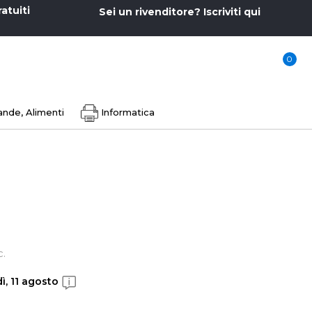
ratuiti
Sei un rivenditore? Iscriviti qui
0
nde, Alimenti
Informatica
c.
ì, 11 agosto