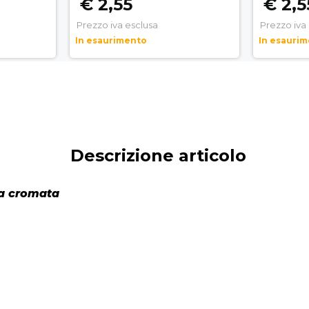
€ 2,55
€ 2,5
Prezzo iva esclusa
Prezzo iva
In esaurimento
In esauri
Descrizione articolo
ra cromata