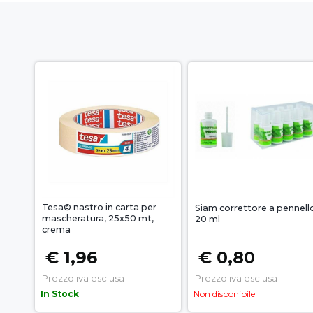
Tesa© nastro in carta per
Siam correttore a pennell
mascheratura, 25x50 mt,
20 ml
crema
€ 1,96
€ 0,80
Prezzo iva esclusa
Prezzo iva esclusa
In Stock
Non disponibile