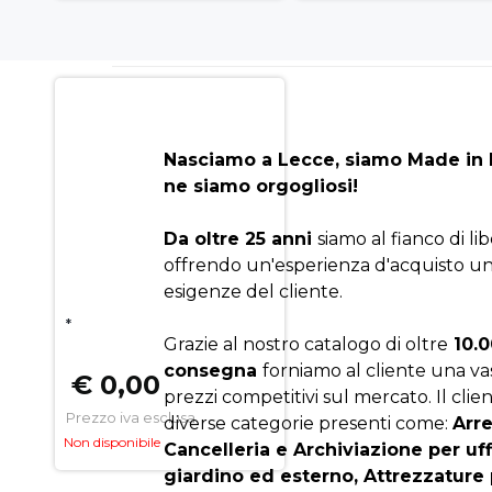
Nasciamo a Lecce, siamo Made in I
ne siamo orgogliosi!
Da oltre 25 anni
siamo al fianco di li
offrendo un'esperienza d'acquisto un
esigenze del cliente.
*
Grazie al nostro catalogo di oltre
10.0
consegna
forniamo al cliente una v
€ 0,00
prezzi competitivi sul mercato. Il clien
Prezzo iva esclusa
diverse categorie presenti come:
Arr
Non disponibile
Cancelleria e Archiviazione per uf
giardino ed esterno, Attrezzature 