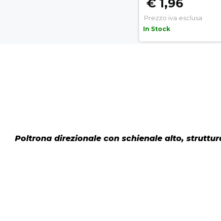
€ 1,96
Prezzo iva esclusa
In Stock
Poltrona direzionale con schienale alto, struttu