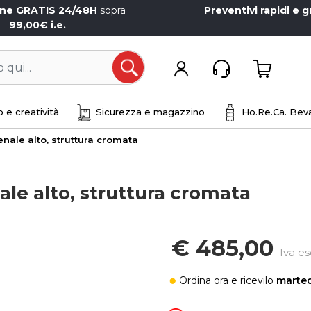
one GRATIS 24/48H
sopra
Preventivi rapidi e g
99,00€ i.e.
Open
 e creatività
Sicurezza e magazzino
Ho.Re.Ca. Beva
enale alto, struttura cromata
ale alto, struttura cromata
€ 485,00
Iva es
Ordina ora
e ricevilo
marted