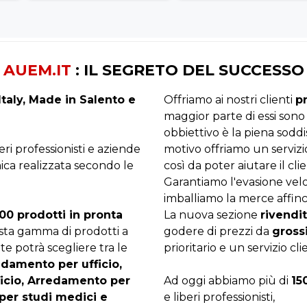
AUEM.IT
: IL SEGRETO DEL SUCCESSO
taly, Made in Salento e
Offriamo ai nostri clienti
p
maggior parte di essi sono
obbiettivo è la piena sodd
beri professionisti e aziende
motivo offriamo un servizi
ica realizzata secondo le
così da poter aiutare il clie
Garantiamo l'evasione velo
imballiamo la merce affinc
00 prodotti in pronta
La nuova sezione
rivendit
asta gamma di prodotti a
godere di prezzi da
gross
te potrà scegliere tra le
prioritario e un servizio cli
edamento per ufficio,
ficio, Arredamento per
Ad oggi abbiamo più di
15
per studi medici e
e liberi professionisti,