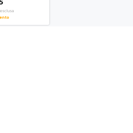
5
 esclusa
mento