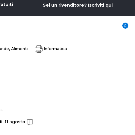
ratuiti
Sei un rivenditore? Iscriviti qui
0
nde, Alimenti
Informatica
c.
ì, 11 agosto