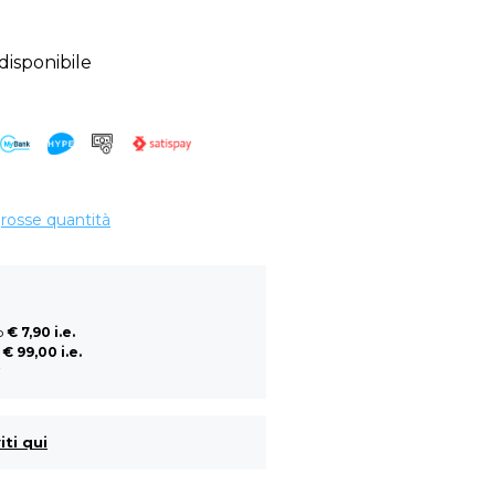
sponibile
grosse quantità
so
€ 7,90 i.e.
a
€ 99,00 i.e.
i
iti qui