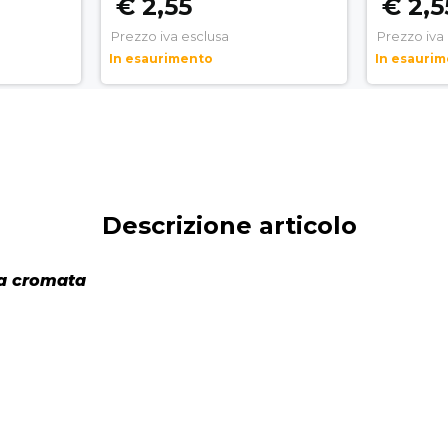
€ 2,55
€ 2,5
Prezzo iva esclusa
Prezzo iva
In esaurimento
In esauri
Descrizione articolo
ra cromata