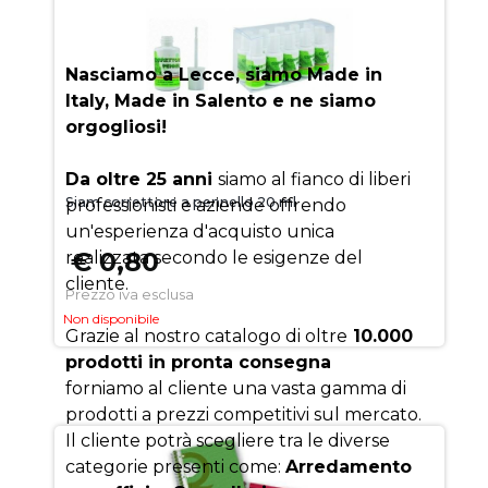
SUCCESSO
Nasciamo a Lecce, siamo Made in
Italy, Made in Salento e ne siamo
orgogliosi!
Da oltre 25 anni
siamo al fianco di liberi
Siam correttore a pennello 20 ml
professionisti e aziende offrendo
un'esperienza d'acquisto unica
€ 0,80
realizzata secondo le esigenze del
cliente.
Prezzo iva esclusa
Non disponibile
Grazie al nostro catalogo di oltre
10.000
prodotti in pronta consegna
forniamo al cliente una vasta gamma di
prodotti a prezzi competitivi sul mercato.
Il cliente potrà scegliere tra le diverse
categorie presenti come:
Arredamento