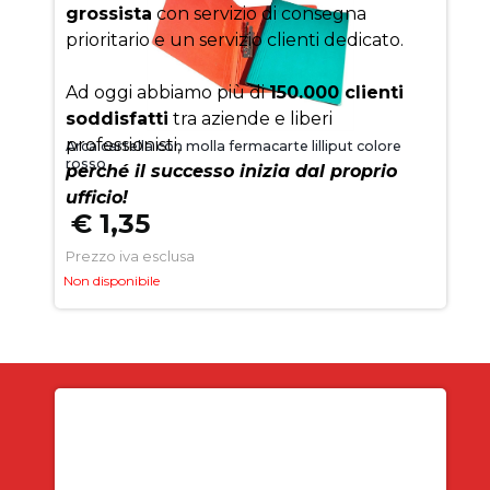
grossista
con servizio di consegna
prioritario e un servizio clienti dedicato.
Ad oggi abbiamo più di
150.000 clienti
soddisfatti
tra aziende e liberi
professionisti,
Arca cartella con molla fermacarte lilliput colore
rosso
perché il successo inizia dal proprio
ufficio!
€ 1,35
Prezzo iva esclusa
Non disponibile
Iscriviti alla newsletter
SUBITO PER TE