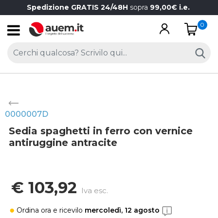
Spedizione GRATIS 24/48H
sopra
99,00€ i.e.
0
Open
0000007D
Sedia spaghetti in ferro con vernice
antiruggine antracite
€ 103,92
Iva esc.
Ordina ora
e ricevilo
mercoledì, 12 agosto