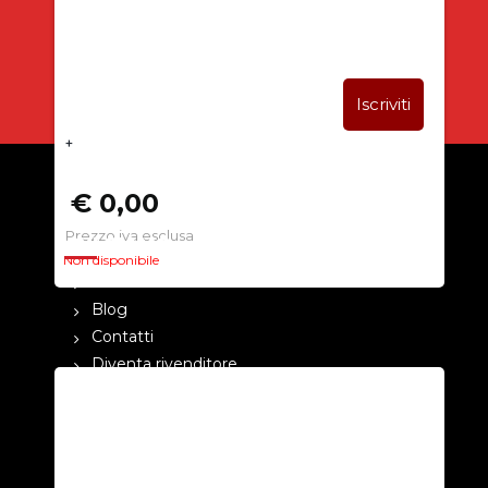
5% DI SCONTO
+
€ 0,00
Prezzo iva esclusa
CHI SIAMO
Non disponibile
La nostra azienda
Blog
Contatti
Diventa rivenditore
Cataloghi
Pagamenti
Termini e condizioni
Privacy Policy