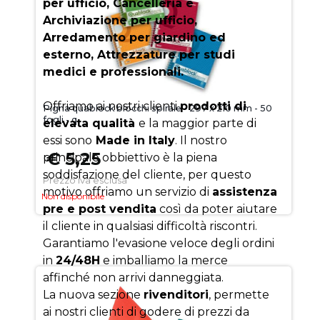
per ufficio, Cancelleria e
Archiviazione per ufficio,
Arredamento per giardino ed
esterno, Attrezzature per studi
medici e professionali.
Offriamo ai nostri clienti
prodotti di
Pigna quablock blocchi spirale - 297 x 210 mm - 50
fogli - q
elevata qualità
e la maggior parte di
essi sono
Made in Italy
. Il nostro
€ 5,25
principale obbiettivo è la piena
soddisfazione del cliente, per questo
Prezzo iva esclusa
motivo offriamo un servizio di
assistenza
Non disponibile
pre e post vendita
così da poter aiutare
il cliente in qualsiasi difficoltà riscontri.
Garantiamo l'evasione veloce degli ordini
in
24/48H
e imballiamo la merce
affinché non arrivi danneggiata.
La nuova sezione
rivenditori
, permette
ai nostri clienti di godere di prezzi da