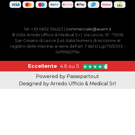
Tel. +39 0832 354223 |
commerciale@auem.it
© 2024 Arredo Ufficio & Medical S.r.l. Via Lecce, 57 - 73016
San Cesario di Lecce (Le), Italia Numero di iscrizione al
registro delle imprese ai sensi dell'art. 7 del D.Lgs 70/2003 -
04791520754
Eccellente
4.6 su 5
Powered by
Passepartout
Designed by Arredo Ufficio & Medical Srl