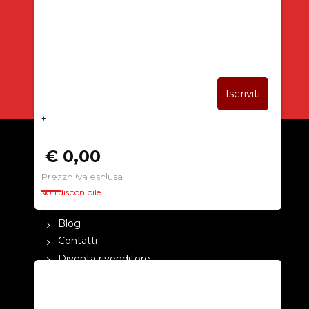
SUBITO PER TE
5% DI SCONTO
+
€ 0,00
Prezzo iva esclusa
CHI SIAMO
Non disponibile
La nostra azienda
Blog
Contatti
Diventa rivenditore
Cataloghi
Pagamenti