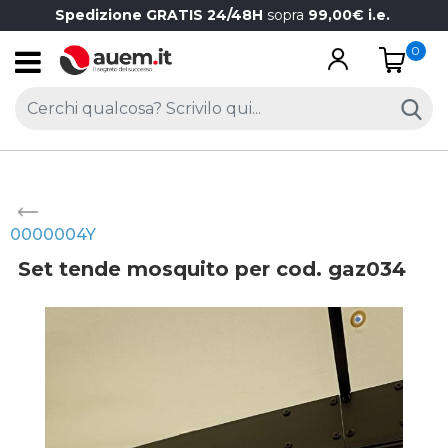
Spedizione GRATIS 24/48H
sopra
99,00€ i.e.
0
Open
0000004Y
Set tende mosquito per cod. gaz034