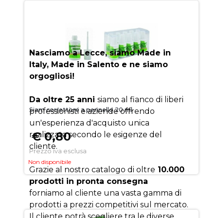
AUEM.IT
: IL SEGRETO DEL
SUCCESSO
Nasciamo a Lecce, siamo Made in
Italy, Made in Salento e ne siamo
orgogliosi!
Da oltre 25 anni
siamo al fianco di liberi
Siam correttore a pennello 20 ml
professionisti e aziende offrendo
un'esperienza d'acquisto unica
€ 0,80
realizzata secondo le esigenze del
cliente.
Prezzo iva esclusa
Non disponibile
Grazie al nostro catalogo di oltre
10.000
prodotti in pronta consegna
forniamo al cliente una vasta gamma di
prodotti a prezzi competitivi sul mercato.
Il cliente potrà scegliere tra le diverse