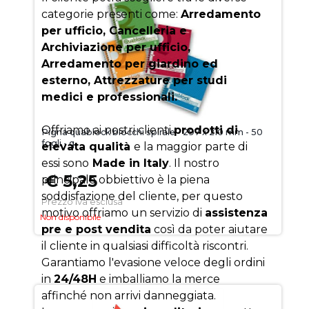
categorie presenti come:
Arredamento
per ufficio, Cancelleria e
Archiviazione per ufficio,
Arredamento per giardino ed
esterno, Attrezzature per studi
medici e professionali.
Offriamo ai nostri clienti
prodotti di
Pigna quablock blocchi spirale - 297 x 210 mm - 50
fogli - q
elevata qualità
e la maggior parte di
essi sono
Made in Italy
. Il nostro
€ 5,25
principale obbiettivo è la piena
soddisfazione del cliente, per questo
Prezzo iva esclusa
motivo offriamo un servizio di
assistenza
Non disponibile
pre e post vendita
così da poter aiutare
il cliente in qualsiasi difficoltà riscontri.
Garantiamo l'evasione veloce degli ordini
in
24/48H
e imballiamo la merce
affinché non arrivi danneggiata.