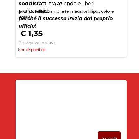
soddisfatti
tra aziende e liberi
professionisti,
Arca cartella con molla fermacarte lilliput colore
rosso
perché il successo inizia dal proprio
ufficio!
€ 1,35
Prezzo iva esclusa
Non disponibile
Iscriviti alla newsletter
SUBITO PER TE
5% DI SCONTO