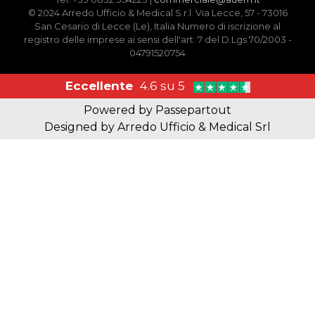
© 2024 Arredo Ufficio & Medical S.r.l. Via Lecce, 57 - 73016
San Cesario di Lecce (Le), Italia Numero di iscrizione al
registro delle imprese ai sensi dell'art. 7 del D.Lgs 70/2003 -
04791520754
Eccellente
4.6 su 5
Powered by
Passepartout
Designed by Arredo Ufficio & Medical Srl