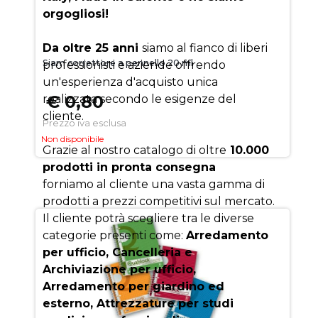
orgogliosi!
Da oltre 25 anni
siamo al fianco di liberi
Siam correttore a pennello 20 ml
professionisti e aziende offrendo
un'esperienza d'acquisto unica
€ 0,80
realizzata secondo le esigenze del
cliente.
Prezzo iva esclusa
Non disponibile
Grazie al nostro catalogo di oltre
10.000
prodotti in pronta consegna
forniamo al cliente una vasta gamma di
prodotti a prezzi competitivi sul mercato.
Il cliente potrà scegliere tra le diverse
categorie presenti come:
Arredamento
per ufficio, Cancelleria e
Archiviazione per ufficio,
Arredamento per giardino ed
esterno, Attrezzature per studi