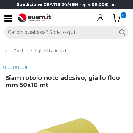
Spedizione GRATIS 24/48H
sopra
99,00€ i.e.
0
Open
Post-it e foglietti adesivi
0000000L
Siam rotolo note adesivo, giallo fluo
mm 50x10 mt