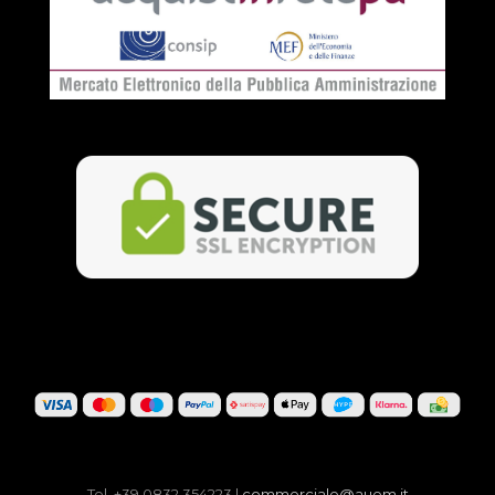
Tel. +39 0832 354223 |
commerciale@auem.it