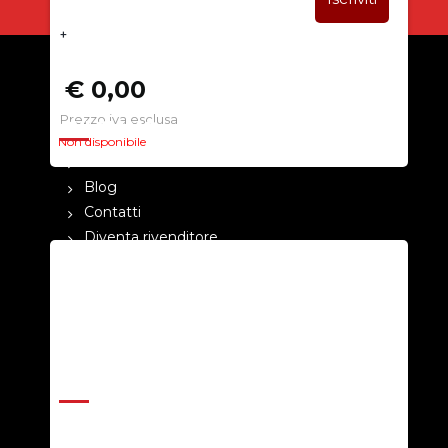
+
€ 0,00
Prezzo iva esclusa
CHI SIAMO
Non disponibile
La nostra azienda
Blog
Contatti
Diventa rivenditore
Cataloghi
Pagamenti
Termini e condizioni
Privacy Policy
ASSISTENZA
Help Center