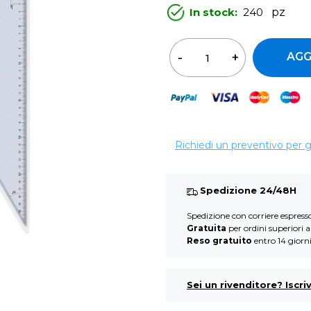
In stock:
240
pz
Qua
AGG
Richiedi un preventivo per 
Spedizione 24/48H
Spedizione con corriere espres
Gratuita
per ordini superiori 
Reso gratuito
entro 14 giorn
Sei un rivenditore? Iscriv