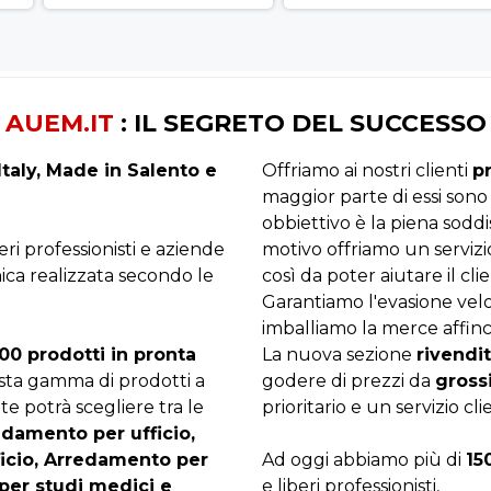
AUEM.IT
: IL SEGRETO DEL SUCCESSO
taly, Made in Salento e
Offriamo ai nostri clienti
p
maggior parte di essi sono
obbiettivo è la piena sodd
beri professionisti e aziende
motivo offriamo un servizi
ica realizzata secondo le
così da poter aiutare il clie
Garantiamo l'evasione velo
imballiamo la merce affinc
00 prodotti in pronta
La nuova sezione
rivendit
asta gamma di prodotti a
godere di prezzi da
gross
te potrà scegliere tra le
prioritario e un servizio cli
edamento per ufficio,
ficio, Arredamento per
Ad oggi abbiamo più di
15
per studi medici e
e liberi professionisti,