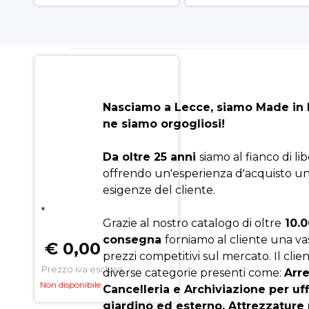
Nasciamo a Lecce, siamo Made in I
ne siamo orgogliosi!
Da oltre 25 anni
siamo al fianco di li
offrendo un'esperienza d'acquisto un
esigenze del cliente.
*
Grazie al nostro catalogo di oltre
10.0
consegna
forniamo al cliente una v
€ 0,00
prezzi competitivi sul mercato. Il clien
Prezzo iva esclusa
diverse categorie presenti come:
Arr
Non disponibile
Cancelleria e Archiviazione per uf
giardino ed esterno, Attrezzature 