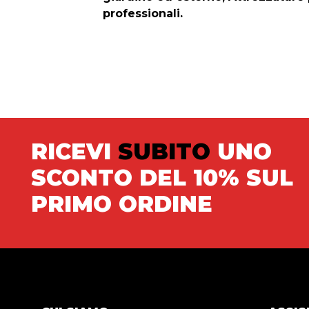
professionali.
RICEVI
SUBITO
UNO
SCONTO DEL 10% SUL
PRIMO ORDINE