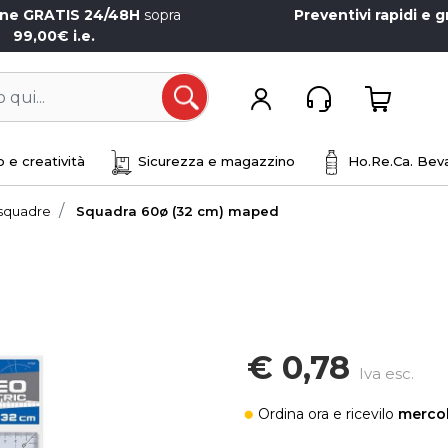
one GRATIS 24/48H
sopra
Preventivi rapidi e g
99,00€ i.e.
Open
 e creatività
Sicurezza e magazzino
Ho.Re.Ca. Beva
 squadre
Squadra 60ø (32 cm) maped
€ 0,78
Iva esc.
Ordina ora
e ricevilo
mercol