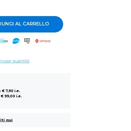
ntità
IUNGI AL CARRELLO
grosse quantità
so
€ 7,90 i.e.
a
€ 99,00 i.e.
i
iti qui