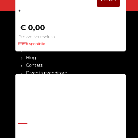
+
€ 0,00
Prezzo iva esclusa
CHI SIAMO
Non disponibile
La nostra azienda
Blog
Contatti
Diventa rivenditore
Cataloghi
Pagamenti
Termini e condizioni
Privacy Policy
ASSISTENZA
Help Center