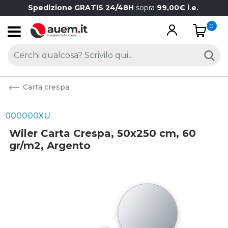
Spedizione GRATIS 24/48H
sopra
99,00€ i.e.
0
Open
Carta crespa
000000XU
Wiler Carta Crespa, 50x250 cm, 60
gr/m2, Argento