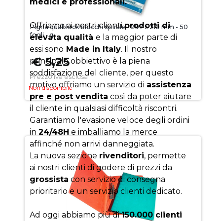
medici e professionali.
Offriamo ai nostri clienti
prodotti di
Pigna quablock blocchi spirale - 297 x 210 mm - 50
fogli - q
elevata qualità
e la maggior parte di
essi sono
Made in Italy
. Il nostro
€ 5,25
principale obbiettivo è la piena
soddisfazione del cliente, per questo
Prezzo iva esclusa
motivo offriamo un servizio di
assistenza
Non disponibile
pre e post vendita
così da poter aiutare
il cliente in qualsiasi difficoltà riscontri.
Garantiamo l'evasione veloce degli ordini
in
24/48H
e imballiamo la merce
affinché non arrivi danneggiata.
La nuova sezione
rivenditori
, permette
ai nostri clienti di godere di prezzi da
grossista
con servizio di consegna
prioritario e un servizio clienti dedicato.
Ad oggi abbiamo più di
150.000 clienti