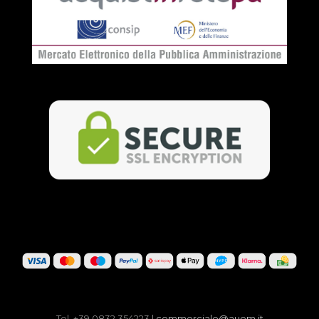
Tel. +39 0832 354223 |
commerciale@auem.it