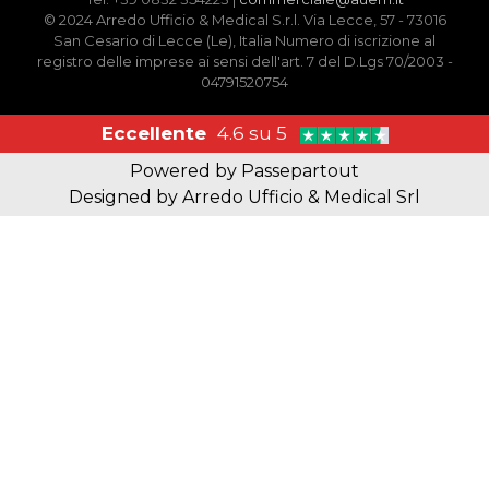
© 2024 Arredo Ufficio & Medical S.r.l. Via Lecce, 57 - 73016
San Cesario di Lecce (Le), Italia Numero di iscrizione al
registro delle imprese ai sensi dell'art. 7 del D.Lgs 70/2003 -
04791520754
Eccellente
4.6 su 5
Powered by
Passepartout
Designed by Arredo Ufficio & Medical Srl