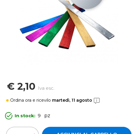
€ 2,10
Iva esc.
Ordina ora
e ricevilo
martedì, 11 agosto
In stock:
9
pz
Quantità