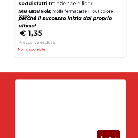
soddisfatti
tra aziende e liberi
professionisti,
Arca cartella con molla fermacarte lilliput colore
rosso
perché il successo inizia dal proprio
ufficio!
€ 1,35
Prezzo iva esclusa
Non disponibile
Iscriviti alla newsletter
SUBITO PER TE
5% DI SCONTO