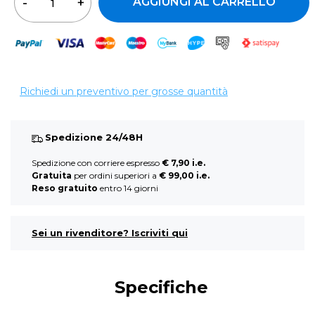
AGGIUNGI AL CARRELLO
Richiedi un preventivo per grosse quantità
Spedizione 24/48H
Spedizione con corriere espresso
€ 7,90 i.e.
Gratuita
per ordini superiori a
€ 99,00 i.e.
Reso gratuito
entro 14 giorni
Sei un rivenditore? Iscriviti qui
Specifiche