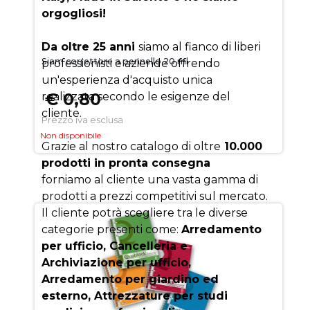
orgogliosi!
Da oltre 25 anni
siamo al fianco di liberi
Siam correttore a pennello 20 ml
professionisti e aziende offrendo
un'esperienza d'acquisto unica
€ 0,80
realizzata secondo le esigenze del
cliente.
Prezzo iva esclusa
Non disponibile
Grazie al nostro catalogo di oltre
10.000
prodotti in pronta consegna
forniamo al cliente una vasta gamma di
prodotti a prezzi competitivi sul mercato.
Il cliente potrà scegliere tra le diverse
categorie presenti come:
Arredamento
per ufficio, Cancelleria e
Archiviazione per ufficio,
Arredamento per giardino ed
esterno, Attrezzature per studi