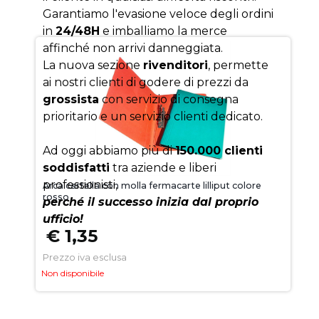
Garantiamo l'evasione veloce degli ordini
in
24/48H
e imballiamo la merce
affinché non arrivi danneggiata.
La nuova sezione
rivenditori
, permette
ai nostri clienti di godere di prezzi da
grossista
con servizio di consegna
prioritario e un servizio clienti dedicato.
Ad oggi abbiamo più di
150.000 clienti
soddisfatti
tra aziende e liberi
professionisti,
Arca cartella con molla fermacarte lilliput colore
rosso
perché il successo inizia dal proprio
ufficio!
€ 1,35
Prezzo iva esclusa
Non disponibile