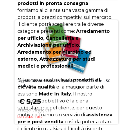
prodotti in pronta consegna
forniamo al cliente una vasta gamma di
prodotti a prezzi competitivi sul mercato.
Il cliente potrà scegliere tra le diverse
categorie presenti come:
Arredamento
per ufficio, Cancelleria e
Archiviazione per ufficio,
Arredamento per giardino ed
esterno, Attrezzature per studi
medici e professionali.
Offriamo ai nostri clienti
prodotti di
Pigna quablock blocchi spirale - 297 x 210 mm - 50
fogli - q
elevata qualità
e la maggior parte di
essi sono
Made in Italy
. Il nostro
€ 5,25
principale obbiettivo è la piena
soddisfazione del cliente, per questo
Prezzo iva esclusa
motivo offriamo un servizio di
assistenza
Non disponibile
pre e post vendita
così da poter aiutare
il cliente in qualsiasi difficoltà riscontri.