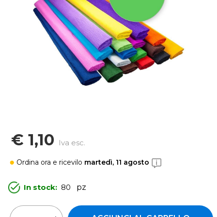
€ 1,10
Iva esc.
Ordina ora
e ricevilo
martedì, 11 agosto
In stock:
80
pz
Quantità