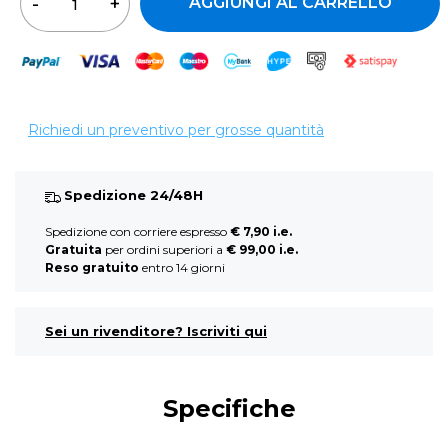
AGGIUNGI AL CARRELLO
Richiedi un preventivo per grosse quantità
Spedizione 24/48H
Spedizione con corriere espresso
€ 7,90 i.e.
Gratuita
per ordini superiori a
€ 99,00 i.e.
Reso gratuito
entro 14 giorni
Sei un rivenditore? Iscriviti qui
Specifiche
Ulteriori informazioni