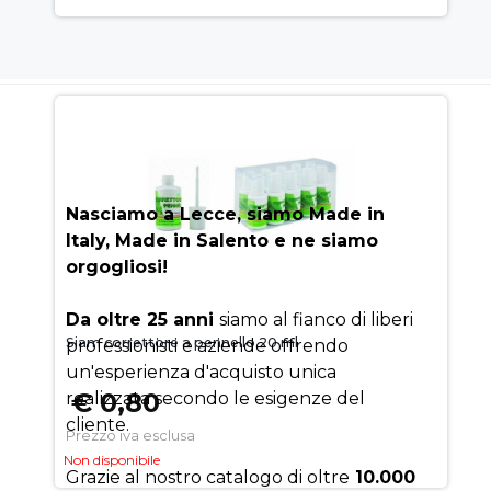
AUEM.IT
: IL SEGRETO DEL
SUCCESSO
Nasciamo a Lecce, siamo Made in
Italy, Made in Salento e ne siamo
orgogliosi!
Da oltre 25 anni
siamo al fianco di liberi
Siam correttore a pennello 20 ml
professionisti e aziende offrendo
un'esperienza d'acquisto unica
€ 0,80
realizzata secondo le esigenze del
cliente.
Prezzo iva esclusa
Non disponibile
Grazie al nostro catalogo di oltre
10.000