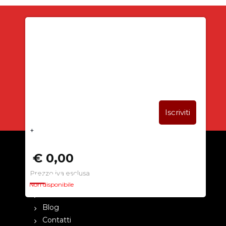
Iscriviti alla newsletter
SUBITO PER TE
5% DI SCONTO
+
€ 0,00
Prezzo iva esclusa
CHI SIAMO
Non disponibile
La nostra azienda
Blog
Contatti